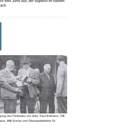
ach Willi Juhls aus, der zugleich im Namen
rach.
igung des Freibades von links: Paul Erdmann, OB
olaus, Willi Schütz und Oberstadtdirektor Dr.