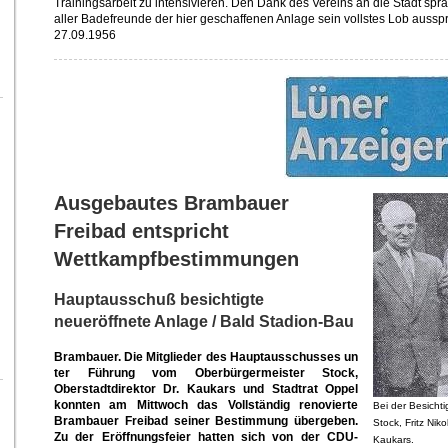
Trainingsarbeit zu intensivieren. Den Dank des Vereins an die Stadt spr
aller Badefreunde der hier geschaffenen Anlage sein vollstes Lob aussp
27.09.1956
Ausgebautes Brambauer
Freibad entspricht
Wettkampfbestimmungen
Hauptausschuß besichtigte
neueröffnete Anlage / Bald Stadion-Bau
Brambauer. Die Mitglieder des Hauptausschusses un
ter Führung vom Oberbürgermeister Stock,
Oberstadtdirektor Dr. Kaukars und Stadtrat Oppel
konnten am Mittwoch das Vollständig renovierte
Bei der Besicht
Brambauer Freibad seiner Bestimmung übergeben.
Stock, Fritz Nik
Zu der Eröffnungsfeier hatten sich von der CDU-
Kaukars.