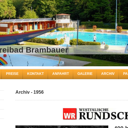
d | Freibad Bra
PREISE
KONTAKT
ANFAHRT
GALERIE
ARCHIV
PA
Archiv - 1956