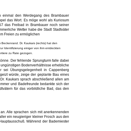
ch einmal den Werdegang des Brambauer
 Oppel das Wort. Es möge wohl als Kuriosum
6/57 das Freibad in Brambauer noch seiner
erliche Wetter habe die Stadt Stadtväter
im Freien zu ermöglichen
 Beckenrand. Dr. Kaukars (rechts) hat den
ur Identifizierung einiger von ihm entdeckten
rtiere zu Rate gezogen.
önne. Der fehlende Sprungturm falle dabei
 ungünstigen Bodenverhältnisse erhebliche
er sei Übungsgelegenheit in Cappenberg
geizt würde, zeige der geplante Bau eines
 Dr. Kaukars sprach abschließend allen am
wimmer und Badefreunde bedankte sich der
tvätern für das vorbildliche Bad, das den
an. Alle sprachen sich mit anerkennenden
ller ein neugieriger kleiner Frosch aus den
ze Hauptausschuß. Während der Bademiester