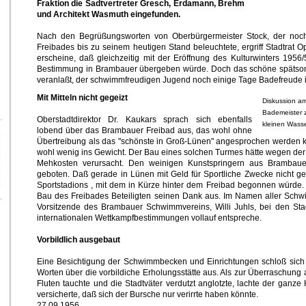
Fraktion die Sadtvertreter Gresch, Erdamann, Brehm
und Architekt Wasmuth eingefunden.
Nach den Begrüßungsworten von Oberbürgermeister Stock, der no
Freibades bis zu seinem heutigen Stand beleuchtete, ergriff Stadtrat
erscheine, daß gleichzeitig mit der Eröffnung des Kulturwinters 195
Bestimmung in Brambauer übergeben würde. Doch das schöne spätsomm
veranlaßt, der schwimmfreudigen Jugend noch einige Tage Badefreude 
Mit Mitteln nicht gegeizt
Diskussion am
Bademeister z
Oberstadtdirektor Dr. Kaukars sprach sich ebenfalls
kleinen Wasse
lobend über das Brambauer Freibad aus, das wohl ohne
Übertreibung als das "schönste in Groß-Lünen" angesprochen werden k
wohl wenig ins Gewicht. Der Bau eines solchen Turmes hätte wegen der
Mehkosten verursacht. Den weinigen Kunstspringern aus Brambau
geboten. Daß gerade in Lünen mit Geld für Sportliche Zwecke nicht ge
Sportstadions , mit dem in Kürze hinter dem Freibad begonnen würde.
Bau des Freibades Beteiligten seinen Dank aus. Im Namen aller Sch
Vorsitzende des Brambauer Schwimmvereins, Willi Juhls, bei den Stad
internationalen Wettkampfbestimmungen vollauf entspreche.
Vorbildlich ausgebaut
Eine Besichtigung der Schwimmbecken und Einrichtungen schloß sich 
Worten über die vorbildiche Erholungsstätte aus. Als zur Überraschung a
Fluten tauchte und die Stadtväter verdutzt anglotzte, lachte der gan
versicherte, daß sich der Bursche nur verirrte haben könnte.
27.09.1956