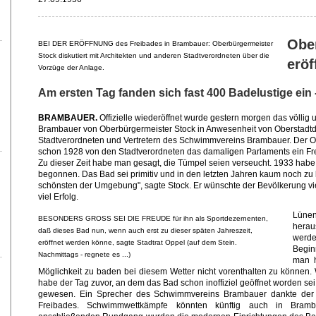
Obe
BEI DER ERÖFFNUNG des Freibades in Brambauer: Oberbürgermeister
Stock diskutiert mit Architekten und anderen Stadtverordneten über die
eröf
Vorzüge der Anlage.
Am ersten Tag fanden sich fast 400 Badelustige ein
BRAMBAUER.
Offizielle wiederöffnet wurde gestern morgen das völlig
Brambauer von Oberbürgermeister Stock in Anwesenheit von Oberstadtdir
Stadtverordneten und Vertretern des Schwimmvereins Brambauer. Der Ob
schon 1928 von den Stadtverordneten das damaligen Parlaments ein Fre
Zu dieser Zeit habe man gesagt, die Tümpel seien verseucht. 1933 hab
begonnen. Das Bad sei primitiv und in den letzten Jahren kaum noch zu
schönsten der Umgebung", sagte Stock. Er wünschte der Bevölkerung vi
viel Erfolg.
Lünen
BESONDERS GROSS SEI DIE FREUDE für ihn als Sportdezernenten,
herau
daß dieses Bad nun, wenn auch erst zu dieser späten Jahreszeit,
werde
eröffnet werden könne, sagte Stadtrat Oppel (auf dem Stein.
Begin
Nachmittags - regnete es ...)
man h
Möglichkeit zu baden bei diesem Wetter nicht vorenthalten zu könne
habe der Tag zuvor, an dem das Bad schon inoffiziel geöffnet worden sei
gewesen. Ein Sprecher des Schwimmvereins Brambauer dankte der St
Freibades. Schwimmwettkämpfe könnten künftig auch in Bram