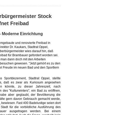
rbürgermeister Stock
fnet Freibad
 - Moderne Einrichtung
 umgebaute und renovierte Freibad in
ektor Dr. Kaukars, Stadtrat Oppel,
erbürgermeister wies darauf hin, daß
ibad für Brambauer gefordert worden sei.
e man dann doch mit den Arbeiten
 besuchen gewesen. "Jetzt gehört es zu den
el Freude im neuen Bad und den Sportlern
s Sportdezernent, Stadtrat Oppel, stellte
s, daß es zwar als Kuriosum angesehen
n könnte, zu dieser Jahreszeit, nach
n des "Kulturwinters", ein Bad zu eröffnen,
abe aber geglaubt, der Bevölkerung die
n. Wie gern davon Gebrauch gemacht werde,
, bewiesen. Fast 400 Badelustige seien dort
adt für die vorbildliche Ausführung des
bauer ausgetragen werden. Bei einem