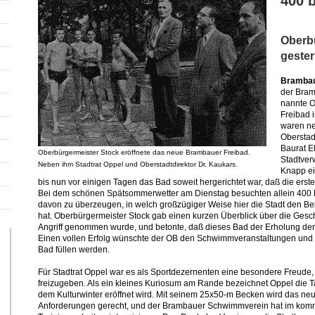
400 
Oberbü
gester
Brambau
der Bram
nannte O
Freibad 
waren ne
Oberstadt
Baurat E
Oberbürgermeister Stock eröffnete das neue Brambauer Freibad.
Stadtver
Neben ihm Stadtrat Oppel und Oberstadtdirektor Dr. Kaukars.
Knapp ei
bis nun vor einigen Tagen das Bad soweit hergerichtet war, daß die er
Bei dem schönen Spätsommerwetter am Dienstag besuchten allein 400 B
davon zu überzeugen, in welch großzügiger Weise hier die Stadt den B
hat. Oberbürgermeister Stock gab einen kurzen Überblick über die Gesch
Angriff genommen wurde, und betonte, daß dieses Bad der Erholung der
Einen vollen Erfolg wünschte der OB den Schwimmveranstaltungen und al
Bad füllen werden.
Für Stadtrat Oppel war es als Sportdezernenten eine besondere Freude,
freizugeben. Als ein kleines Kuriosum am Rande bezeichnet Oppel die Tat
dem Kulturwinter eröffnet wird. Mit seinem 25x50-m Becken wird das ne
Anforderungen gerecht, und der Brambauer Schwimmverein hat im kom