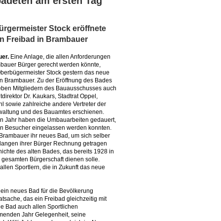
badeten am ersten Tag
rgermeister Stock eröffnete
n Freibad in Brambauer
er.
Eine Anlage, die allen Anforderungen
bauer Bürger gerecht werden könnte,
berbügermeister Stock gestern das neue
in Brambauer. Zu der Eröffnung des Bades
ben Mitgliedern des Bauausschusses auch
direktor Dr. Kaukars, Stadtrat Oppel,
hl sowie zahlreiche andere Vertreter der
waltung und des Bauamtes erschienen.
n Jahr haben die Umbauarbeiten gedauert,
sten Besucher eingelassen werden konnten.
rambauer ihr neues Bad, um sich selber
elangen ihrer Bürger Rechnung getragen
ichte des alten Bades, das bereits 1928 in
 gesamten Bürgerschaft dienen solle.
len Sportlern, die in Zukunft das neue
 ein neues Bad für die Bevölkerung
sache, das ein Freibad gleichzeitig mit
ue Bad auch allen Sportlichen
menden Jahr Gelegenheit, seine