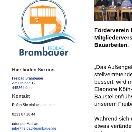
Förderverein 
Mitgliederver
Bauarbeiten.
„Das Außengelän
Hier finden Sie uns
stellvertreten
Freibad Brambauer
bessert, wird 
Am Freibad 12
44536 Lünen
Eleonore Köth-
Baustellenfrü
Kontakt
unserem Freibad
Rufen Sie einfach an unter
0231 87 18 44
Während sich 
oder per Mail an:
etwas veränder
info@freibad-brambauer.de