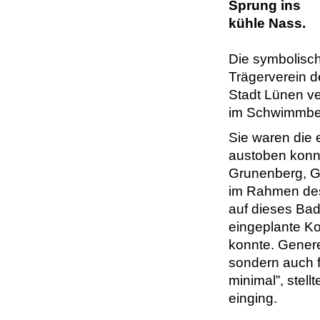
Sprung ins
kühle Nass.
Die symbolisc
Trägerverein d
Stadt Lünen ver
im Schwimmbec
Sie waren die 
austoben konnt
Grunenberg, Ge
im Rahmen des
auf dieses Bad
eingeplante K
konnte. Generel
sondern auch fü
minimal”, stell
einging.