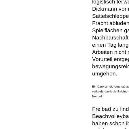
logistisch teil
Dickmann vom F
Sattelschleppe
Fracht abluden
Spielflächen g
Nachbarschaft.
einen Tag lang
Arbeiten nicht
Vorurteil entge
bewegungsreich
umgehen.
Ein Dank an die Unterstüt
verkauft, damit die Errichtu
Neubold
Freibad zu find
Beachvolleyba
haben schon ih