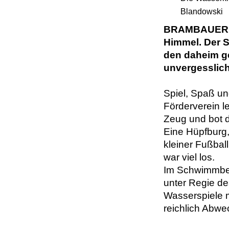
Blandowski
BRAMBAUER So
Himmel. Der 
den daheim g
unvergesslich
Spiel, Spaß u
Förderverein l
Zeug und bot d
Eine Hüpfburg,
kleiner Fußba
war viel los.
Im Schwimmbeck
unter Regie d
Wasserspiele 
reichlich Abwe