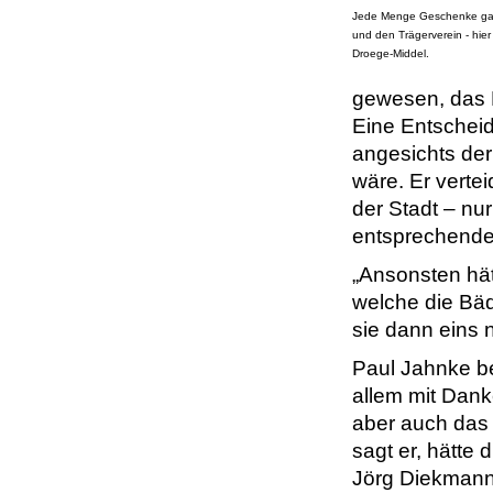
Jede Menge Geschenke gab
und den Trägerverein - hie
Droege-Middel.
gewesen, das F
Eine Entscheid
angesichts der
wäre. Er verte
der Stadt – nu
entsprechende
„Ansonsten hä
welche die Bä
sie dann eins 
Paul Jahnke be
allem mit Dank
aber auch das 
sagt er, hätte
Jörg Diekmann 