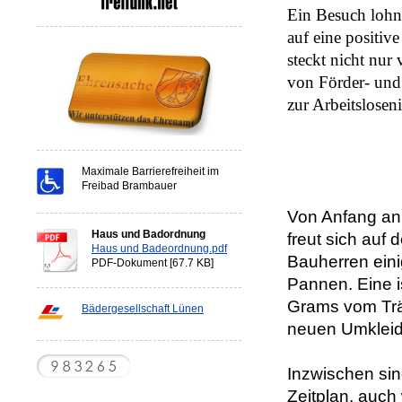
Ein Besuch lohnt
auf eine positi
steckt nicht nur
von Förder- und 
zur Arbeitsloseni
Maximale Barrierefreiheit im
Freibad Brambauer
Von Anfang an 
Haus und Badordnung
freut sich auf
Haus und Badeordnung.pdf
Bauherren eini
PDF-Dokument [67.7 KB]
Pannen. Eine i
Grams vom Träg
Bädergesellschaft Lünen
neuen Umkleid
Inzwischen sind
Zeitplan, auch