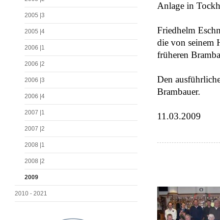
Anlage in Tockh
2005 |3
Friedhelm Eschn
2005 |4
die von seinem 
2006 |1
früheren Brambau
2006 |2
Den ausführliche
2006 |3
Brambauer.
2006 |4
2007 |1
11.03.2009
2007 |2
2008 |1
2008 |2
2009
2010 - 2021