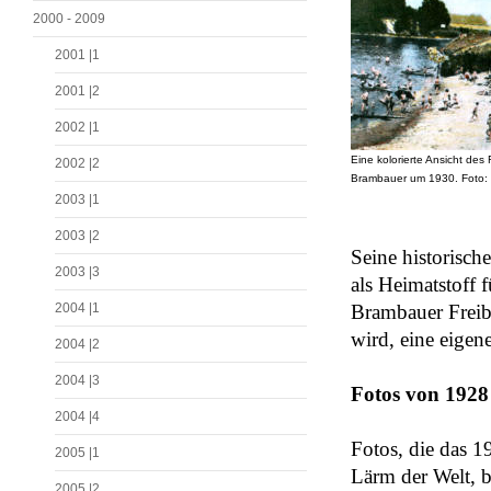
2000 - 2009
2001 |1
2001 |2
2002 |1
Eine kolorierte Ansicht des
2002 |2
Brambauer um 1930. Foto: 
2003 |1
2003 |2
Seine historisch
2003 |3
als Heimatstoff 
2004 |1
Brambauer Freiba
wird, eine eigen
2004 |2
2004 |3
Fotos von 1928
2004 |4
Fotos, die das 1
2005 |1
Lärm der Welt, b
2005 |2