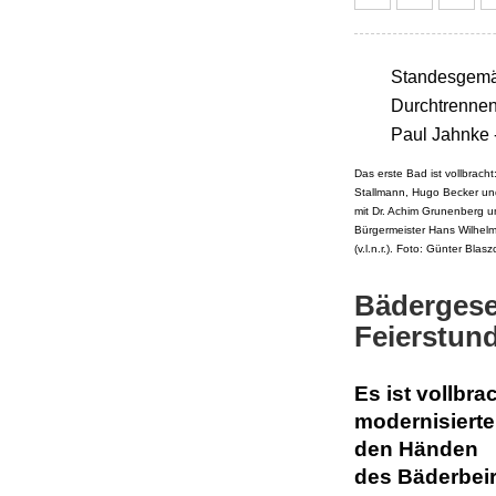
Standesgemäß
Durchtrennen
Paul Jahnke 
Das erste Bad ist vollbracht
Stallmann, Hugo Becker un
mit Dr. Achim Grunenberg 
Bürgermeister Hans Wilhelm
(v.l.n.r.). Foto: Günter Blasz
Bädergesel
Feierstun
Es ist vollbr
modernisierte
den Händen
des Bäderbeir