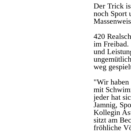
Der Trick is
noch Sport
Massenweis
420 Realsch
im Freibad.
und Leistun
ungemütlich
weg gespiel
"Wir haben 
mit Schwimm
jeder hat si
Jamnig, Spo
Kollegin As
sitzt am Be
fröhliche V