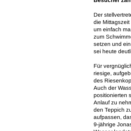
Besucher zah
Der stellvertr
die Mittagszei
um einfach mal
zum Schwimmen
setzen und ein
sei heute deut
Für vergnüglic
riesige, aufge
des Riesenkopf
Auch der Wasse
positionierten
Anlauf zu nehm
den Teppich zu
aufpassen, dass
9-jährige Jona