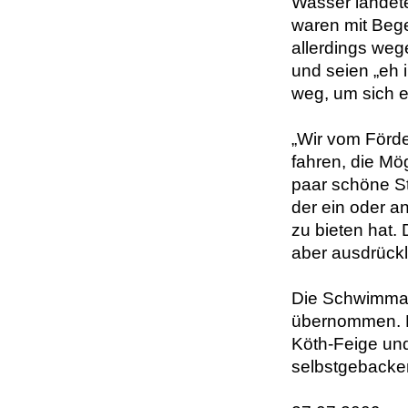
Wasser landete
waren mit Beg
allerdings weg
und seien „eh 
weg, um sich e
„Wir vom Förde
fahren, die M
paar schöne St
der ein oder a
zu bieten hat.
aber ausdrückl
Die Schwimmau
übernommen. N
Köth-Feige und
selbstgebacke