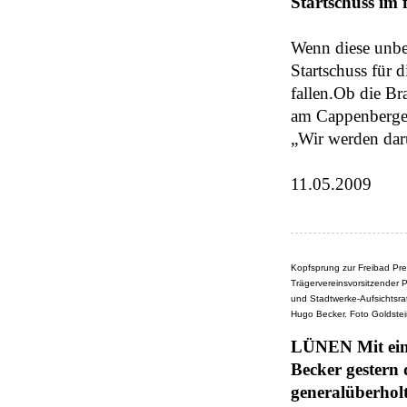
Startschuss im
Wenn diese unbe
Startschuss für
fallen.Ob die Br
am Cappenberger
„Wir werden dar
11.05.2009
Kopfsprung zur Freibad Pre
Trägervereinsvorsitzender P
und Stadtwerke-Aufsichtsra
Hugo Becker. Foto Goldste
LÜNEN Mit eine
Becker gestern 
generalüberholt