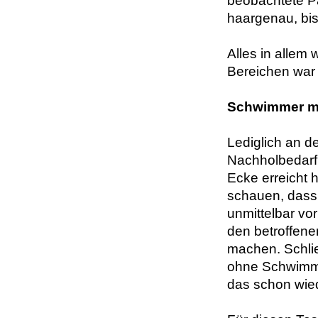
beobachtete Pa
haargenau, bi
Alles in allem 
Bereichen war d
Schwimmer mu
Lediglich an d
Nachholbedarf –
Ecke erreicht 
schauen, dass
unmittelbar vo
den betroffene
machen. Schli
ohne Schwimmer
das schon wied