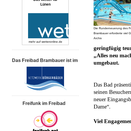
Lünen
Die Runderneuerung des F
Brambauer erforderte viel G
Archiv
mehr auf
wetteronline.de
geringfügig teu
„Alles neu mac
Das Freibad Brambauer ist im
umgebaut.
Das Bad präsenti
seinen Besucher
neuer Eingangsbe
Freifunk im Freibad
Dame“.
Viel Engagemen